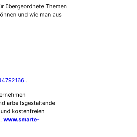
afür übergeordnete Themen
 können und wie man aus
244792166
.
nternehmen
und arbeitsgestaltende
 und kostenfreien
e.
www.smarte-